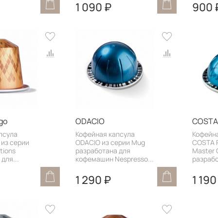
1 090 ₽
900 
go
ODACIO
COSTA
псула
Кофейная капсула
Кофейн
 из серии
ODACIO из серии Mug
COSTA R
tions
разработана для
Master 
для...
кофемашин Nespresso...
разрабо
1 290 ₽
1 190