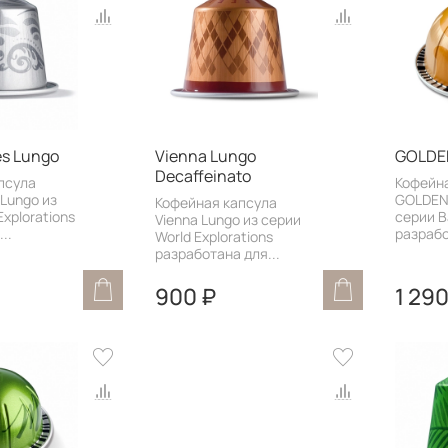
es Lungo
Vienna Lungo
GOLDE
Decaffeinato
псула
Кофейн
 Lungo из
GOLDEN
Кофейная капсула
Explorations
серии B
Vienna Lungo из серии
..
разрабо
World Explorations
разработана для...
900 ₽
1 290