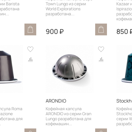
ии Barista
Town Lungo из серии
Kazaar 
азработана
World Explorations
Ispirazi
ин...
разработана...
разрабо
кофемаш
900 ₽
850 
ARONDIO
Stockh
псула Roma
Кофейная капсула
Кофейн
razione
ARONDIO из серии Gran
Stockho
работана для
Lungo разработана для
серии W
.
кофемашин...
разрабо