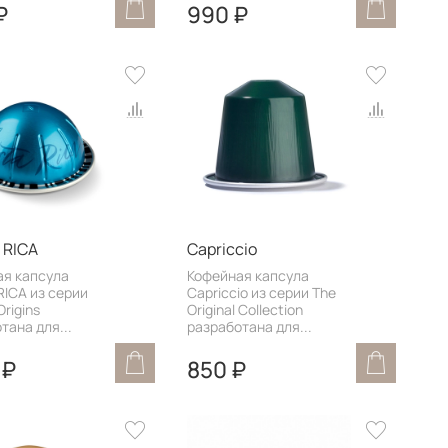
₽
990 ₽
 RICA
Capriccio
ая капсула
Кофейная капсула
ICA из серии
Capriccio из серии The
Origins
Original Collection
тана для...
разработана для...
 ₽
850 ₽