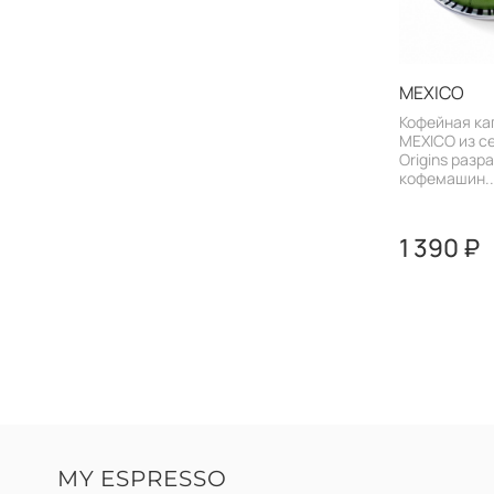
MEXICO
Кофейная ка
MEXICO из с
Origins разр
кофемашин..
1 390 ₽
MY ESPRESSO