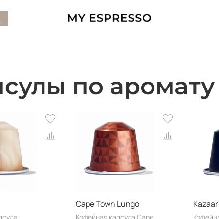
псулы по аромату
Cape Town Lungo
Kazaar
псула
Кофейная капсула Cape
Кофейн