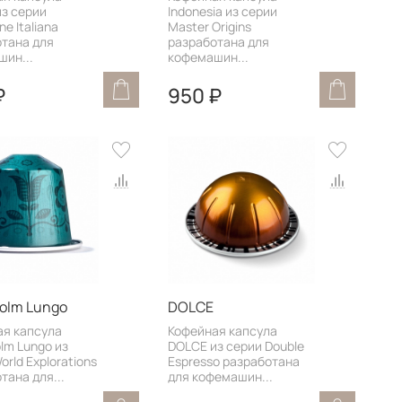
из серии
Indonesia из серии
one Italiana
Master Origins
тана для
разработана для
ин...
кофемашин...
₽
950 ₽
olm Lungo
DOLCE
ая капсула
Кофейная капсула
lm Lungo из
DOLCE из серии Double
orld Explorations
Espresso разработана
тана для...
для кофемашин...