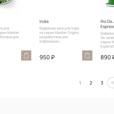
India
Rio De 
Espres
псула
Кофейная капсула India
ерии Master
из серии Master Origins
Кофейна
аботана для
разработана для
De Janei
.
кофемашин...
серии W
Explorat
950 ₽
890 
1
2
3