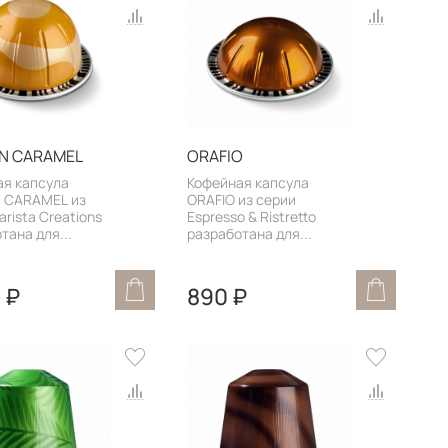
N CARAMEL
ORAFIO
ая капсула
Кофейная капсула
 CARAMEL из
ORAFIO из серии
arista Creations
Espresso & Ristretto
тана для...
разработана для...
 ₽
890 ₽