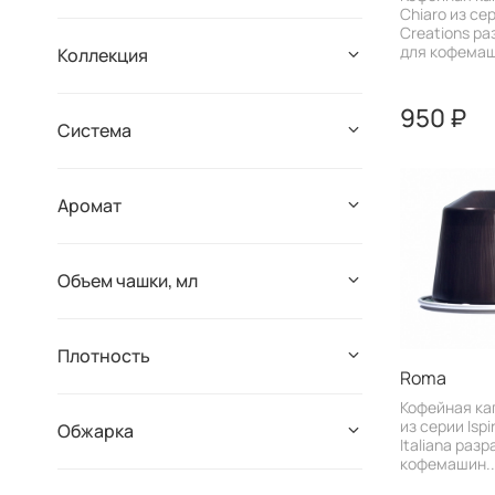
Chiaro из сер
Creations р
для кофемаш
Коллекция
950 ₽
Система
Аромат
Объем чашки, мл
Плотность
Roma
Кофейная ка
из серии Ispi
Обжарка
Italiana раз
кофемашин..