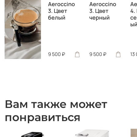
Aeroccino
Aeroccino
Ae
3. Цвет
3. Цвет
4.
белый
черный
се
ы
9 500 ₽
9 500 ₽
13
Вам также может
понравиться