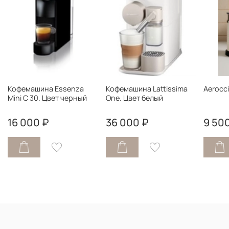
Кофемашина Essenza
Кофемашина Lattissima
Aerocci
Mini C 30. Цвет черный
One. Цвет белый
16 000 ₽
36 000 ₽
9 50