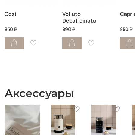
Cosi
Volluto
Capri
Decaffeinato
850 ₽
890 ₽
850 ₽
Аксессуары