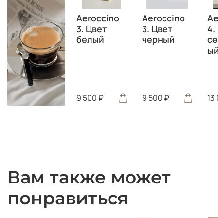
Aeroccino
Aeroccino
Ae
3. Цвет
3. Цвет
4.
белый
черный
се
ы
9 500 ₽
9 500 ₽
13
Вам также может
понравиться