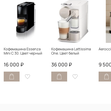
Кофемашина Essenza
Кофемашина Lattissima
Aerocci
Mini C 30. Цвет черный
One. Цвет белый
16 000 ₽
36 000 ₽
9 50